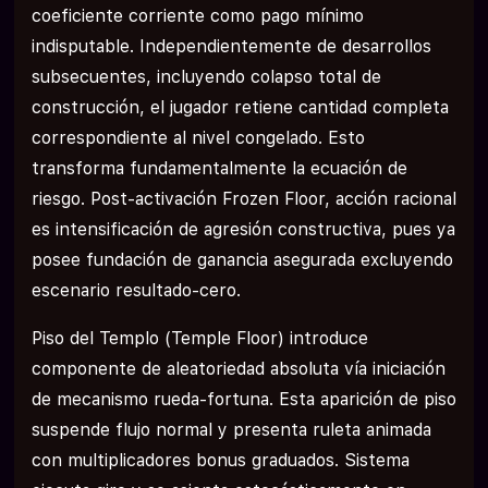
coeficiente corriente como pago mínimo
indisputable. Independientemente de desarrollos
subsecuentes, incluyendo colapso total de
construcción, el jugador retiene cantidad completa
correspondiente al nivel congelado. Esto
transforma fundamentalmente la ecuación de
riesgo. Post-activación Frozen Floor, acción racional
es intensificación de agresión constructiva, pues ya
posee fundación de ganancia asegurada excluyendo
escenario resultado-cero.
Piso del Templo (Temple Floor) introduce
componente de aleatoriedad absoluta vía iniciación
de mecanismo rueda-fortuna. Esta aparición de piso
suspende flujo normal y presenta ruleta animada
con multiplicadores bonus graduados. Sistema