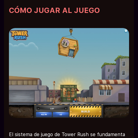
CÓMO JUGAR AL JUEGO
El sistema de juego de Tower Rush se fundamenta