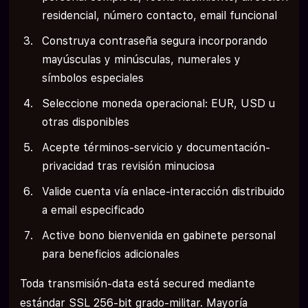
residencial, número contacto, email funcional
Construya contraseña segura incorporando
mayúsculas y minúsculas, numerales y
símbolos especiales
Seleccione moneda operacional: EUR, USD u
otras disponibles
Acepte términos-servicio y documentación-
privacidad tras revisión minuciosa
Valide cuenta vía enlace-interacción distribuido
a email especificado
Active bono bienvenida en gabinete personal
para beneficios adicionales
Toda transmisión-data está secured mediante
estándar SSL 256-bit grado-militar. Mayoría