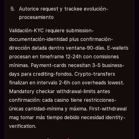
Autorice request y trackee evolución-
procesamiento
Validación-KYC requiere submission-
documentación-identidad plus confirmación-
dirección datada dentro ventana-90-días. E-wallets
procesan en timeframe 12-24h con comisiones
mínimas. Payment-cards necesitan 3-5 business-
days para crediting-fondos. Crypto-transfers
finalizan en intervalo 2-6h con overheads lowest.
Mandatory checkar withdrawal-limits antes
confirmación: cada casino tiene restricciones-
únicas cantidad-mínima y máxima. First-withdrawal
mag tomar más tiempo debido necesidad identity-
verification.