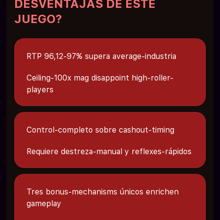
DESVENTAJAS DE ESTE
JUEGO?
RTP 96,12-97% supera average-industria
Ceiling-100x mag disappoint high-roller-
players
Control-completo sobre cashout-timing
Requiere destreza-manual y reflexes-rápidos
Tres bonus-mechanisms únicos enrichen
gameplay