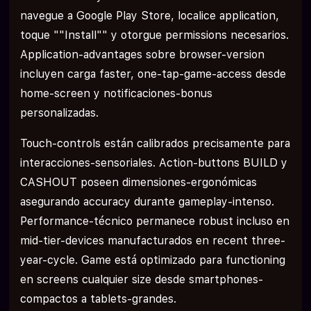
navegue a Google Play Store, localice application,
toque ""Install"" y otorgue permissions necesarios.
Application-advantages sobre browser-version
incluyen carga faster, one-tap-game-access desde
home-screen y notificaciones-bonus
personalizadas.
Touch-controls están calibrados precisamente para
interacciones-sensoriales. Action-buttons BUILD y
CASHOUT poseen dimensiones-ergonómicas
asegurando accuracy durante gameplay-intenso.
Performance-técnico permanece robust incluso en
mid-tier-devices manufacturados en recent three-
year-cycle. Game está optimizado para functioning
en screens cualquier size desde smartphones-
compactos a tablets-grandes.