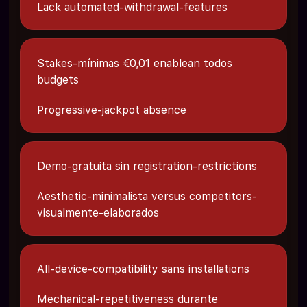
Lack automated-withdrawal-features
Stakes-mínimas €0,01 enablean todos
budgets
Progressive-jackpot absence
Demo-gratuita sin registration-restrictions
Aesthetic-minimalista versus competitors-
visualmente-elaborados
All-device-compatibility sans installations
Mechanical-repetitiveness durante