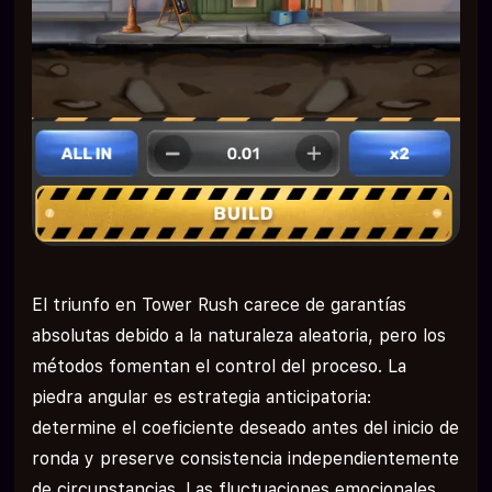
El triunfo en Tower Rush carece de garantías
absolutas debido a la naturaleza aleatoria, pero los
métodos fomentan el control del proceso. La
piedra angular es estrategia anticipatoria:
determine el coeficiente deseado antes del inicio de
ronda y preserve consistencia independientemente
de circunstancias. Las fluctuaciones emocionales