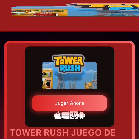
Jugar Ahora
TOWER RUSH JUEGO DE